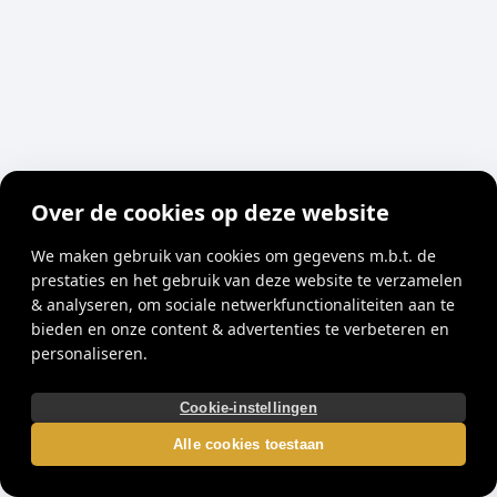
Over de cookies op deze website
We maken gebruik van cookies om gegevens m.b.t. de
prestaties en het gebruik van deze website te verzamelen
& analyseren, om sociale netwerkfunctionaliteiten aan te
bieden en onze content & advertenties te verbeteren en
personaliseren.
Cookie-instellingen
Alle cookies toestaan