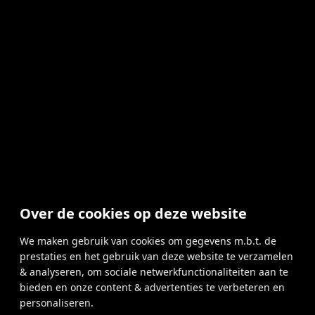
Over de cookies op deze website
We maken gebruik van cookies om gegevens m.b.t. de
prestaties en het gebruik van deze website te verzamelen
& analyseren, om sociale netwerkfunctionaliteiten aan te
bieden en onze content & advertenties te verbeteren en
personaliseren.