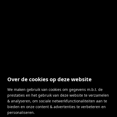
Over de cookies op deze website
We maken gebruik van cookies om gegevens m.b.t. de
prestaties en het gebruik van deze website te verzamelen
& analyseren, om sociale netwerkfunctionaliteiten aan te
bieden en onze content & advertenties te verbeteren en
personaliseren.