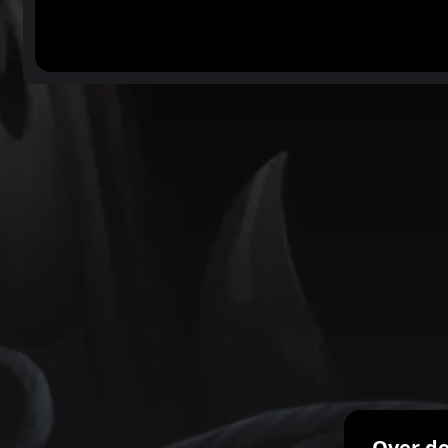
Over de