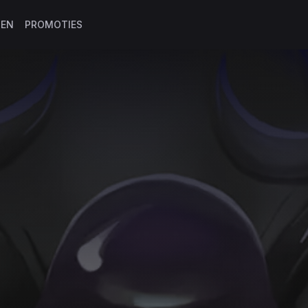
IEN
PROMOTIES