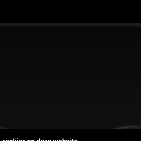
 cookies op deze website