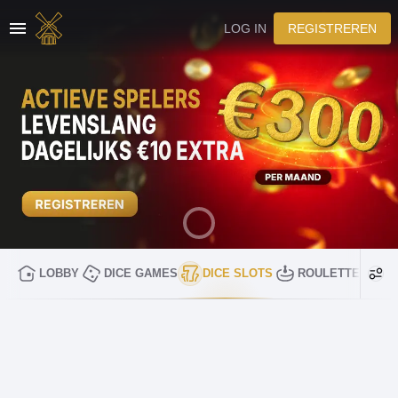
Super
LOG IN
REGISTREREN
Boost
nieuwe
spelers
LOBBY
DICE GAMES
DICE SLOTS
ROULETTE
B