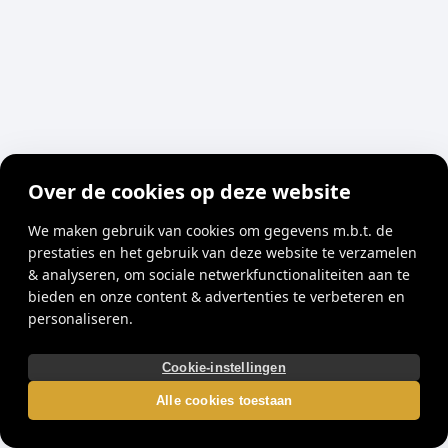
Over de cookies op deze website
We maken gebruik van cookies om gegevens m.b.t. de
prestaties en het gebruik van deze website te verzamelen
& analyseren, om sociale netwerkfunctionaliteiten aan te
bieden en onze content & advertenties te verbeteren en
personaliseren.
Cookie-instellingen
Alle cookies toestaan