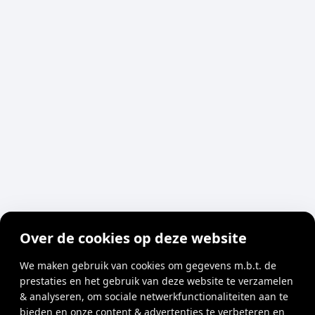
Over de cookies op deze website
We maken gebruik van cookies om gegevens m.b.t. de
prestaties en het gebruik van deze website te verzamelen
& analyseren, om sociale netwerkfunctionaliteiten aan te
bieden en onze content & advertenties te verbeteren en