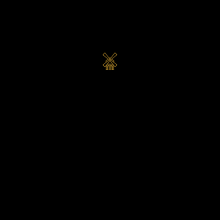
LOG IN
REGISTREREN