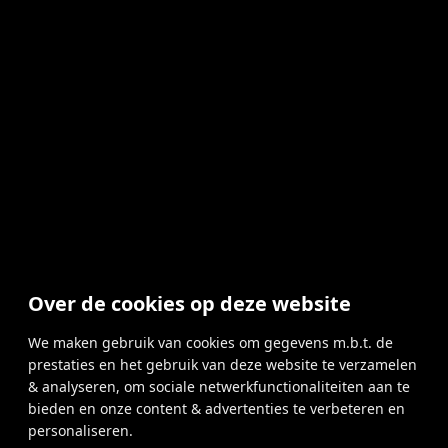
Over de cookies op deze website
We maken gebruik van cookies om gegevens m.b.t. de
prestaties en het gebruik van deze website te verzamelen
& analyseren, om sociale netwerkfunctionaliteiten aan te
bieden en onze content & advertenties te verbeteren en
personaliseren.