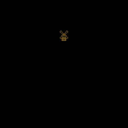
LOG IN
REGISTREREN