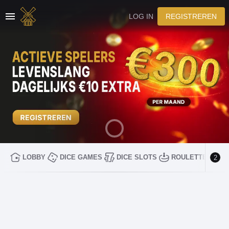
Super
LOG IN
REGISTREREN
Boost
nieuwe
spelers
LOBBY
DICE GAMES
DICE SLOTS
ROULETTE
B
2