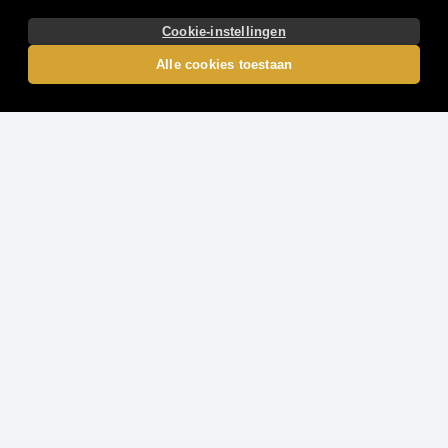
Cookie-instellingen
Alle cookies toestaan
European Roulette van GameArt:
Spin de roulette, voel de
spanning
European Roulette van
GameArt
brengt het casino rechtstreeks naar je
scherm. Deze digitale versie vat uitstekend de essentie van de
traditionele Europese roulette en biedt spelers een authentieke en
meeslepende spelervaring.
Speel European Roulette
MEER