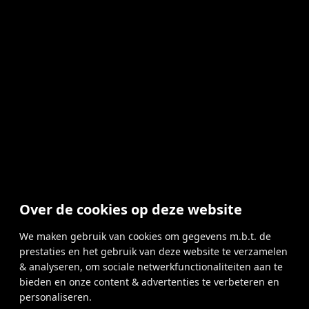
Over de cookies op deze website
We maken gebruik van cookies om gegevens m.b.t. de
prestaties en het gebruik van deze website te verzamelen
& analyseren, om sociale netwerkfunctionaliteiten aan te
bieden en onze content & advertenties te verbeteren en
personaliseren.