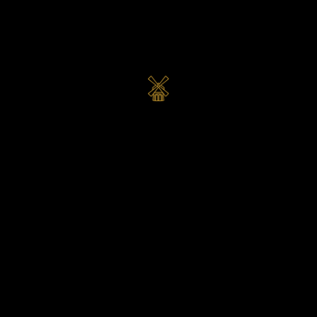
LOG IN
REGISTREREN