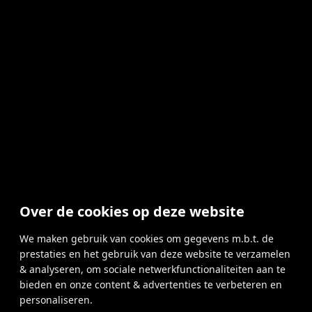
Over de cookies op deze website
We maken gebruik van cookies om gegevens m.b.t. de
prestaties en het gebruik van deze website te verzamelen
& analyseren, om sociale netwerkfunctionaliteiten aan te
bieden en onze content & advertenties te verbeteren en
personaliseren.