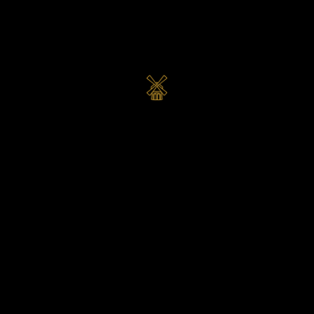
LOG IN
REGISTREREN