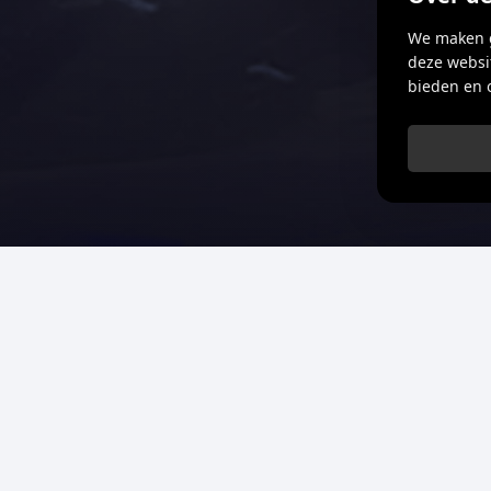
We maken g
deze websit
bieden en 
Bounty Reef Dice Review
Duik in de betoverende onderwaterwereld van Bounty Reef D
elementen van een dice slot met een meeslepend maritiem them
ongelofelijke winsten, perfect voor zowel nieuwe als ervaren 
Bounty Reef Dice dompelt je onder in een levendig oceaanparad
toegankelijke maar boeiende gameplay. De kleurrijke graphics
vrijmaken voor spannende bonusgames en de jacht op een van 
Bounty Reef Dice Casino