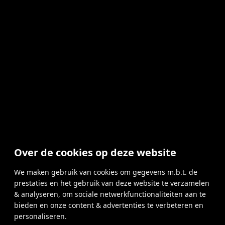
Over de cookies op deze website
We maken gebruik van cookies om gegevens m.b.t. de
prestaties en het gebruik van deze website te verzamelen
& analyseren, om sociale netwerkfunctionaliteiten aan te
bieden en onze content & advertenties te verbeteren en
personaliseren.