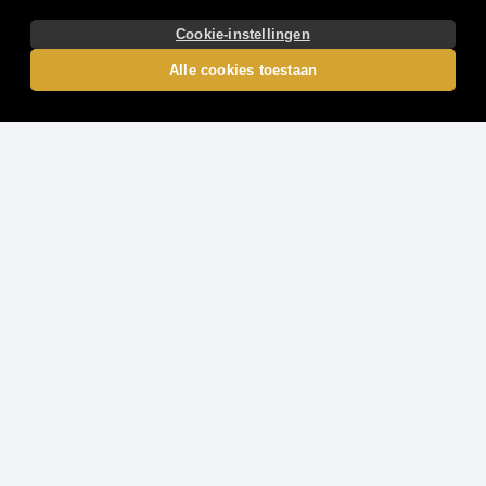
Cookie-instellingen
Alle cookies toestaan
Egypt’s Glow van TaDa Gaming:
Ontketen de rijkdommen van de
farao
Ervaar de gouden gloed van het oude Egypte als nooit tevoren met
Egypt’s Glow van
TaDa Gaming
, een boeiende
slot
met schitterende
winsten en onvergetelijke avonturen onder de sterren van de woestijn.
Kort overzicht van het spel
MEER
Stap binnen in een meeslepende 5×5-gridslot met een prachtige