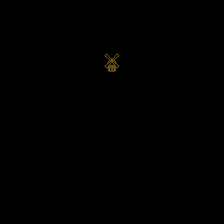
LOG IN
REGISTREREN