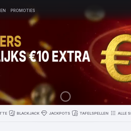
IEN
PROMOTIES
TTE
BLACKJACK
JACKPOTS
TAFELSPELLEN
ALLE 