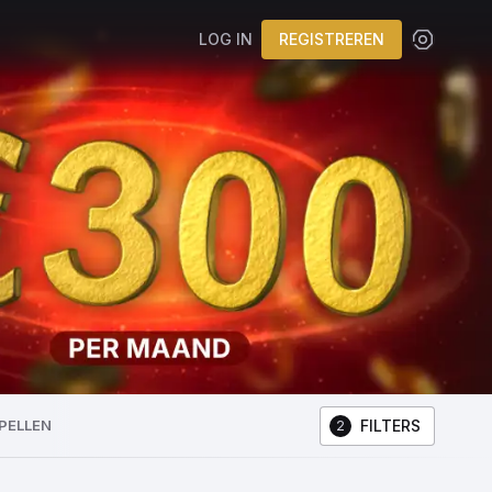
LOG IN
REGISTREREN
FILTERS
SPELLEN
2