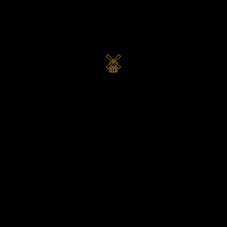
LOG IN
REGISTREREN