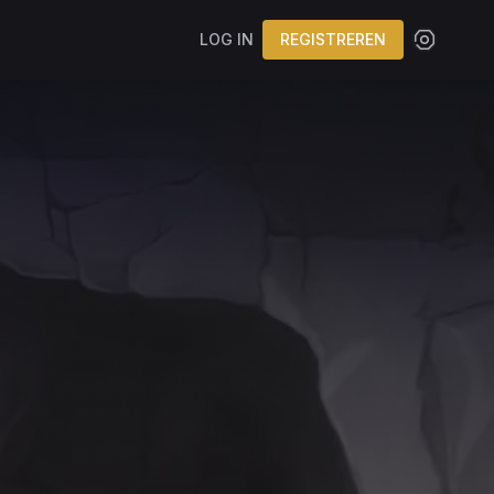
LOG IN
REGISTREREN