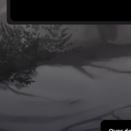
Over de