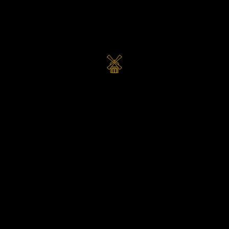
LOG IN
REGISTREREN