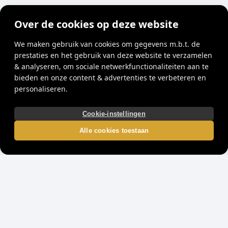
Over de cookies op deze website
We maken gebruik van cookies om gegevens m.b.t. de
prestaties en het gebruik van deze website te verzamelen
& analyseren, om sociale netwerkfunctionaliteiten aan te
bieden en onze content & advertenties te verbeteren en
personaliseren.
Cookie-instellingen
Alle cookies toestaan