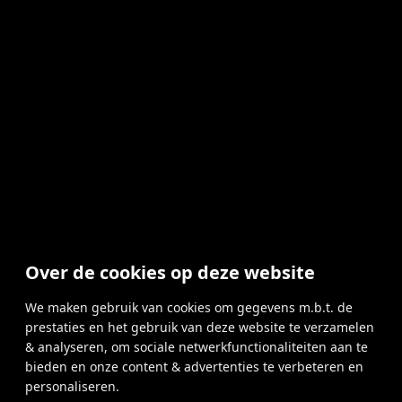
Over de cookies op deze website
We maken gebruik van cookies om gegevens m.b.t. de
prestaties en het gebruik van deze website te verzamelen
& analyseren, om sociale netwerkfunctionaliteiten aan te
bieden en onze content & advertenties te verbeteren en
personaliseren.