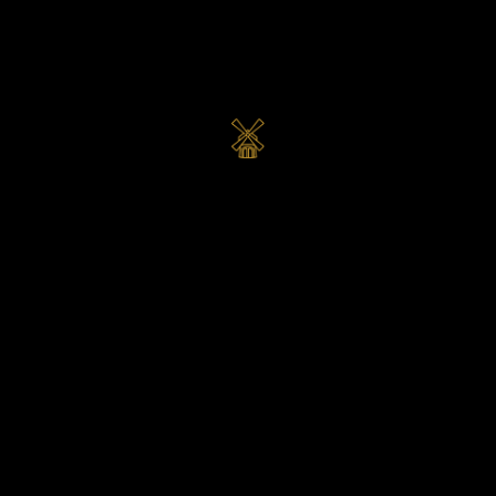
LOG IN
REGISTREREN