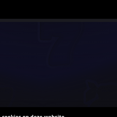
 cookies op deze website