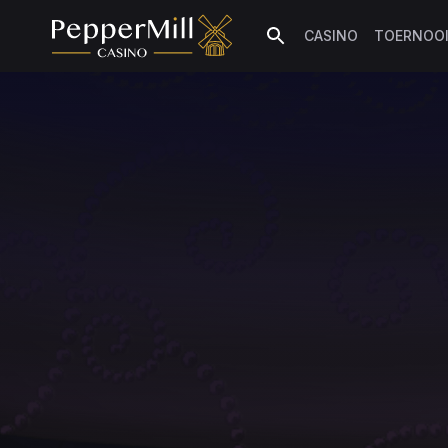
CASINO
TOERNOO
Zoeken