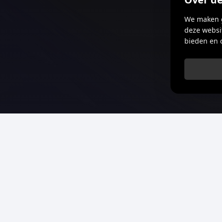
We maken g
deze websit
bieden en 
Review 40 King van Amusnet
40 King, een innovatieve creatie van Amusnet, is een gokaut
moderniteit om een unieke speelervaring te bieden. 40 King i
40 King Dice Casino
40 King valt op door zijn strak design en kleurrijke graphics, 
verrijkt met gekleurde dobbelstenen, wat een vertrouwde en u
Met een gemiddelde volatiliteit en een aantrekkelijke RTP (Retu