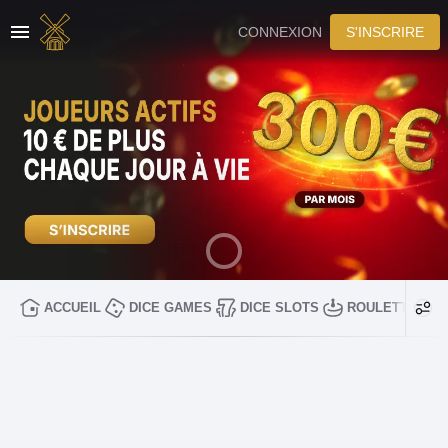
Super
CONNEXION
S'INSCRIRE
Boost
nouveaux
jouers
ACCUEIL
DICE GAMES
DICE SLOTS
ROULETTE