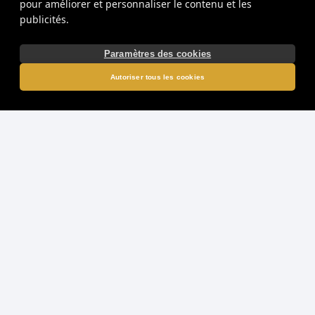
pour améliorer et personnaliser le contenu et les
publicités.
Paramètres des cookies
Autoriser tous les cookies
100 Bulky Dice Golden Coins Link
: une dice slot colorée avec un
potentiel de jackpot
100 Bulky Dice Golden Coins Link est une
dice slot
énergique
d'
Amusnet
qui combine des symboles de dés classiques avec un
système de jackpot moderne Golden Coins Link. Le jeu dispose de 5
reels, 4 rangées et pas moins de 100 lignes de paiement fixes, ce qui
offre d'innombrables possibilités de former des combinaisons