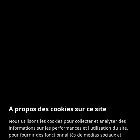
À propos des cookies sur ce site
Nous utilisons les cookies pour collecter et analyser des
informations sur les performances et l'utilisation du site,
pour fournir des fonctionnalités de médias sociaux et