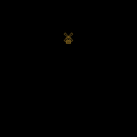
CONNEXION
S'INSCRIRE