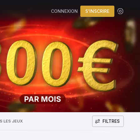
CONNEXION
S'INSCRIRE
FILTRES
S LES JEUX