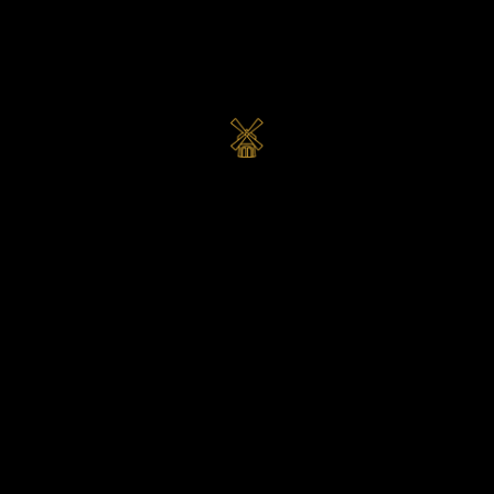
CONNEXION
S'INSCRIRE