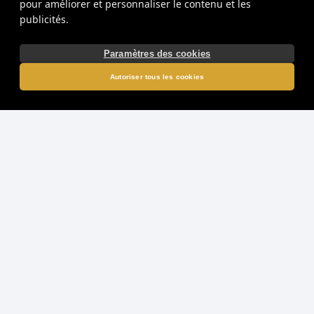
pour améliorer et personnaliser le contenu et les
publicités.
Paramètres des cookies
Autoriser tous les cookies
20 Super Dice
Entrez dans le monde du plaisir de casino classique avec 20 Super
Dice, une
dice slot
dynamique développée par les experts d'
Amusnet
.
Ce jeu combine le charme des machines à sous traditionnelles avec
l'excitation des dés sur un terrain de jeu de 5 Reels, 3 rangées et 20
lignes de paiement fixes. Avec une faible volatilité, ce jeu est parfait
pour les joueurs qui apprécient les gains plus fréquents et plus petits,
ainsi que les sessions de jeu prolongées. Le taux de redistribution
théorique (RTP) de 95,79 % offre une chance équitable d'obtenir un
beau résultat.