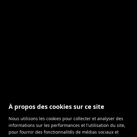
À propos des cookies sur ce site
Nous utilisons les cookies pour collecter et analyser des
informations sur les performances et l'utilisation du site,
pour fournir des fonctionnalités de médias sociaux et