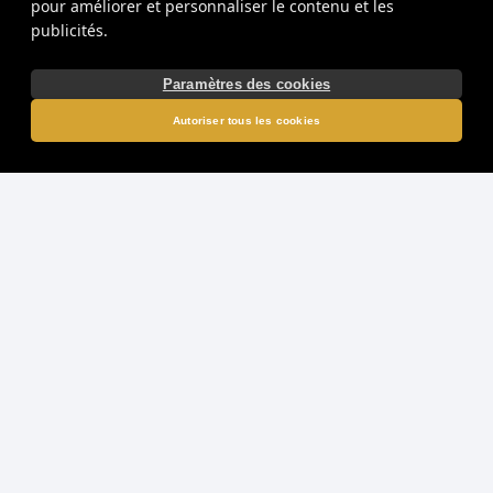
pour améliorer et personnaliser le contenu et les
publicités.
Paramètres des cookies
Autoriser tous les cookies
First Person Lightning Blackjack :
une version électrisante d'un
grand classique
First Person Lightning Blackjack, développé par le fournisseur de
premier plan
Evolution
, est une version révolutionnaire du jeu de cartes
classique. Ce jeu combine la vitesse et le contrôle d'un jeu RNG
(Random Number Generator) avec l'excitation des multiplicateurs
garantis. Avec un RTP impressionnant de 99,56 % et une volatilité