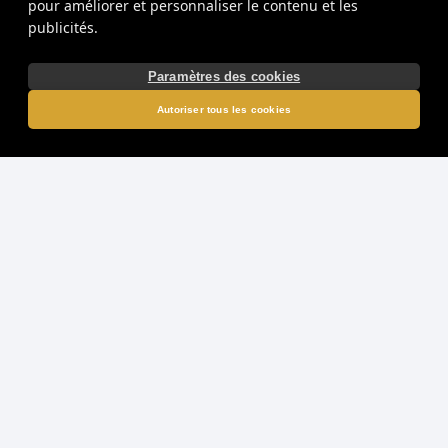
pour améliorer et personnaliser le contenu et les
publicités.
Paramètres des cookies
Autoriser tous les cookies
First Person Baccarat
First Person Baccarat, développé par
Evolution
, offre une version 3D
animée unique et supérieure du jeu de cartes classique. Ce jeu
combine la vitesse d'un générateur de nombres aléatoires (RNG) avec
l'ambiance d'un casino live, grâce à son bouton unique 'GO LIVE'. En
tant que jeu de la catégorie
Baccara
, il offre un RTP (Return to Player)
exceptionnellement élevé de 98,94 %. Sa volatilité moyenne-faible
assure une expérience de jeu équilibrée, avec une bonne fréquence de
gains qui maintient le suspense pour les joueurs débutants comme pour
les plus expérimentés.