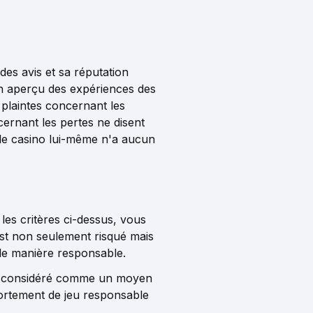
 des avis et sa réputation
 un aperçu des expériences des
 plaintes concernant les
ncernant les pertes ne disent
 le casino lui-même n'a aucun
t les critères ci-dessus, vous
est non seulement risqué mais
de manière responsable.
être considéré comme un moyen
portement de jeu responsable