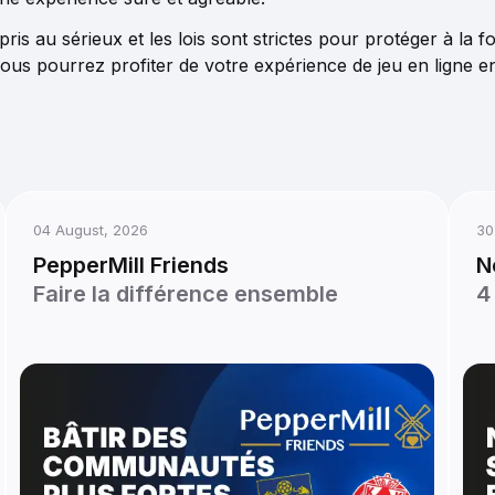
pris au sérieux et les lois sont strictes pour protéger à la foi
 vous pourrez profiter de votre expérience de jeu en ligne en
04 August, 2026
30
PepperMill Friends
N
Faire la différence ensemble
4