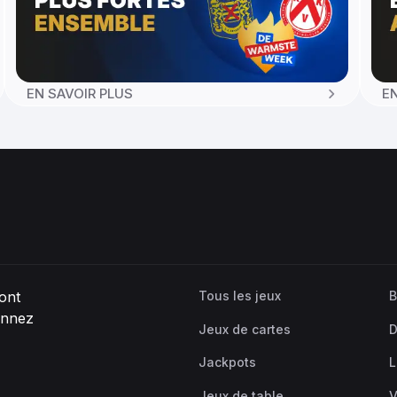
EN SAVOIR PLUS
E
ont
Tous les jeux
B
ionnez
Jeux de cartes
D
Jackpots
L
Jeux de table
V