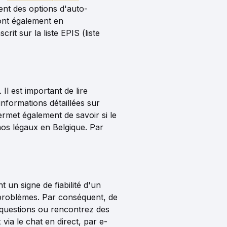
uent des options d'auto-
nt également en
t sur la liste EPIS (liste
Il est important de lire
informations détaillées sur
permet également de savoir si le
sinos légaux en Belgique. Par
 un signe de fiabilité d'un
 problèmes. Par conséquent, de
 questions ou rencontrez des
ia le chat en direct, par e-