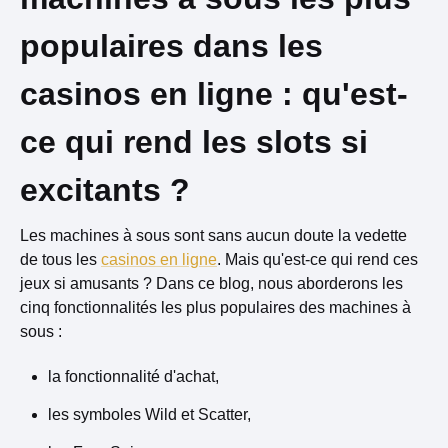
populaires dans les
casinos en ligne : qu'est-
ce qui rend les slots si
excitants ?
Les machines à sous sont sans aucun doute la vedette
de tous les
casinos en ligne
. Mais qu'est-ce qui rend ces
jeux si amusants ? Dans ce blog, nous aborderons les
cinq fonctionnalités les plus populaires des machines à
sous :
la fonctionnalité d'achat,
les symboles Wild et Scatter,