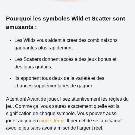
Pourquoi les symboles Wild et Scatter sont
amusants :
Les Wilds vous aident à créer des combinaisons
gagnantes plus rapidement
Les Scatters donnent accès à des jeux bonus et
des tours gratuits.
Ils apportent tous deux de la variété et des
chances supplémentaires de gagner
Attention! Avant de jouer, lisez attentivement les règles du
jeu. Comme ça, vous saurez exactement quelle est la
signification de chaque symbole. Vous pouvez aussi
jouer au jeu en
mode démo
. Il permet de se familiariser
avec le jeu sans avoir à miser de l'argent réel.