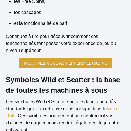
les Free Spins,
les cascades,
et la fonctionnalité de pari.
Continuez à lire pour découvrir comment ces
fonctionnalités font passer votre expérience de jeu au
niveau supérieur.
INSCRIVEZ-VOUS AU PEPPERMILL CASINO
Symboles Wild et Scatter : la base
de toutes les machines à sous
Les symboles Wild et Scatter sont des fonctionnalités
standards que l'on retrouve dans presque tous les
dice
slots
. Ces symboles augmentent non seulement vos
chances de gagner, mais rendent également le jeu plus
polyvalent.