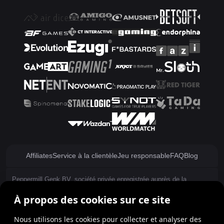
Affiliates
Service à la clientèle
Jeu responsable
FAQ
Blog
Peppermill Genk BV, société privée enregistrée auprès de la
Banque-Carrefour belge des Entreprises sous le numéro
À propos des cookies sur ce site
0460.929.746, dont le siège statutaire est établi à 3600 Genk,
Europalaan 75, Belgique, est titulaire de la licence B+3864 de droit
Nous utilisons les cookies pour collecter et analyser des
belge pour l’exploitation de jeux de hasard par le biais d’outils de la