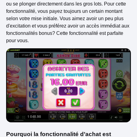
ou se plonger directement dans les gros lots. Pour cette
fonctionnalité, vous payez toujours un certain montant
selon votre mise initiale. Vous aimez avoir un peu plus
d'excitation et vous préférez avoir un accès immédiat aux
fonctionnalités bonus? Cette fonctionnalité est parfaite
pour vous.
Pourquoi la fonctionnalité d’achat est