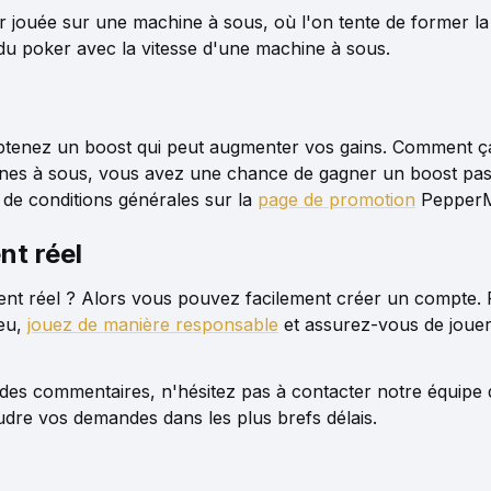
r jouée sur une machine à sous, où l'on tente de former l
 du poker avec la vitesse d'une machine à sous.
obtenez un boost qui peut augmenter vos gains. Comment 
ines à sous, vous avez une chance de gagner un boost pass
 de conditions générales sur la
page de promotion
PepperMi
nt réel
gent réel ? Alors vous pouvez facilement créer un compte. 
jeu,
jouez de manière responsable
et assurez-vous de joue
 des commentaires, n'hésitez pas à contacter notre équipe
dre vos demandes dans les plus brefs délais.