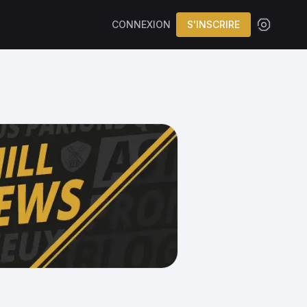
CONNEXION
S'INSCRIRE