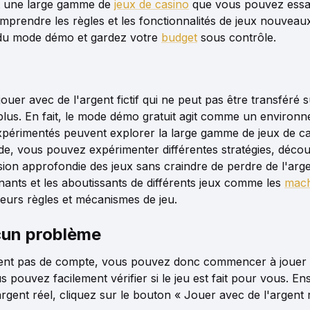
nt une large gamme de
jeux de casino
que vous pouvez essa
comprendre les règles et les fonctionnalités de jeux nouvea
z du mode démo et gardez votre
budget
sous contrôle.
uer avec de l'argent fictif qui ne peut pas être transféré 
 plus. En fait, le mode démo gratuit agit comme un enviro
xpérimentés peuvent explorer la large gamme de jeux de ca
de, vous pouvez expérimenter différentes stratégies, déco
n approfondie des jeux sans craindre de perdre de l'argent
nants et les aboutissants de différents jeux comme les
mach
 leurs règles et mécanismes de jeu.
cun problème
tent pas de compte, vous pouvez donc commencer à jouer 
s pouvez facilement vérifier si le jeu est fait pour vous. En
argent réel, cliquez sur le bouton « Jouer avec de l'argen