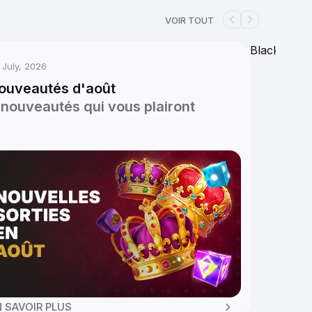
VOIR TOUT
left
right
Blackjack v
 July, 2026
ouveautés d'août
 nouveautés qui vous plairont
N SAVOIR PLUS