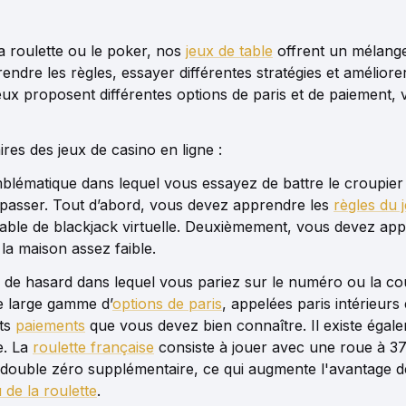
a roulette ou le poker, nos
jeux de table
offrent un mélange 
dre les règles, essayer différentes stratégies et amélio
jeux proposent différentes options de paris et de paiement,
ires des jeux de casino en ligne :
mblématique dans lequel vous essayez de battre le croupie
épasser. Tout d’abord, vous devez apprendre les
règles du 
a table de blackjack virtuelle. Deuxièmement, vous devez ap
la maison assez faible.
u de hasard dans lequel vous pariez sur le numéro ou la co
e large gamme d’
options de paris
, appelées paris intérieurs 
nts
paiements
que vous devez bien connaître. Il existe égale
e. La
roulette française
consiste à jouer avec une roue à 37
un double zéro supplémentaire, ce qui augmente l'avantage 
 de la roulette
.