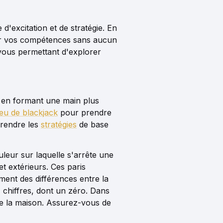
d'excitation et de stratégie. En
rer vos compétences sans aucun
 vous permettant d'explorer
r en formant une main plus
jeu de blackjack
pour prendre
prendre les
stratégies
de base
uleur sur laquelle s'arrête une
et extérieurs. Ces paris
ment des différences entre la
 chiffres, dont un zéro. Dans
de la maison. Assurez-vous de