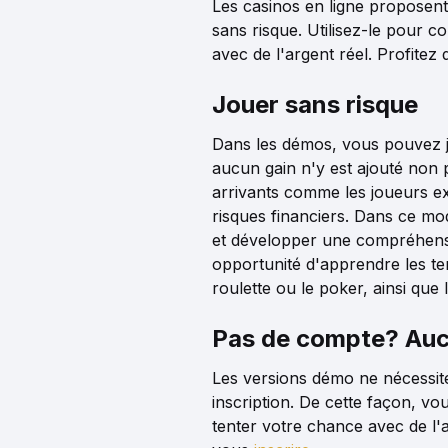
Les casinos en ligne propose
sans risque. Utilisez-le pour 
avec de l'argent réel. Profite
Jouer sans risque
Dans les démos, vous pouvez jo
aucun gain n'y est ajouté non
arrivants comme les joueurs e
risques financiers. Dans ce mo
et développer une compréhensio
opportunité d'apprendre les te
roulette ou le poker, ainsi que
Pas de compte? Au
Les versions démo ne nécessi
inscription. De cette façon, vou
tenter votre chance avec de l'