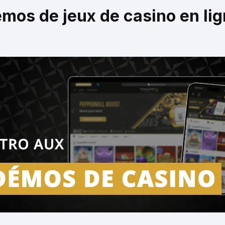
émos de jeux de casino en lig