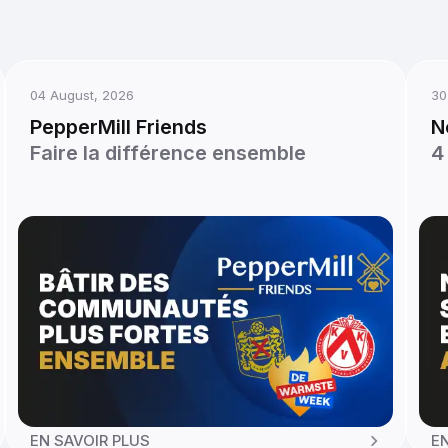
04 August, 2026
30
PepperMill Friends
N
Faire la différence ensemble
4
EN SAVOIR PLUS
E