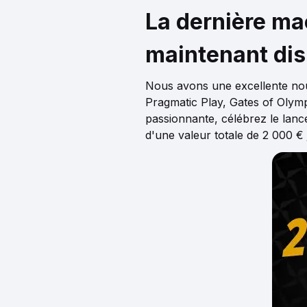
La dernière ma
maintenant dis
Nous avons une excellente nou
Pragmatic Play, Gates of Olym
passionnante, célébrez le la
d'une valeur totale de 2 000 € 