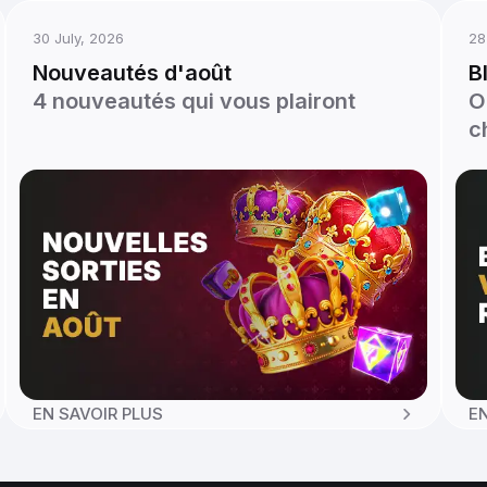
30 July, 2026
28
Nouveautés d'août
B
4 nouveautés qui vous plairont
O
c
EN SAVOIR PLUS
E