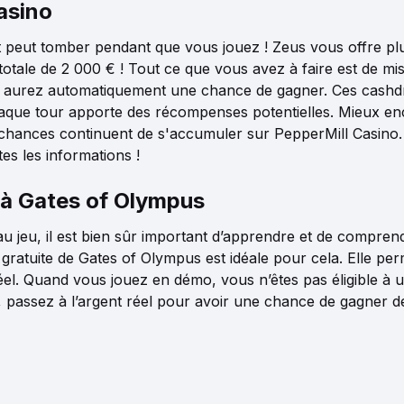
asino
nt peut tomber pendant que vous jouez ! Zeus vous offre pl
totale de 2 000 € ! Tout ce que vous avez à faire est de m
s aurez automatiquement une chance de gagner. Ces cash
 chaque tour apporte des récompenses potentielles. Mieux 
 chances continuent de s'accumuler sur PepperMill Casino.
es les informations !
 à Gates of Olympus
jeu, il est bien sûr important d’apprendre et de comprendr
 gratuite de Gates of Olympus est idéale pour cela. Elle per
réel. Quand vous jouez en démo, vous n’êtes pas éligible 
, passez à l’argent réel pour avoir une chance de gagner de