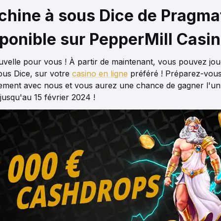
chine à sous Dice de Pragmat
ponible sur PepperMill Casi
velle pour vous ! À partir de maintenant, vous pouvez jo
pus Dice, sur votre
casino en ligne
préféré ! Préparez-vou
ncement avec nous et vous aurez une chance de gagner l'
jusqu'au 15 février 2024 !