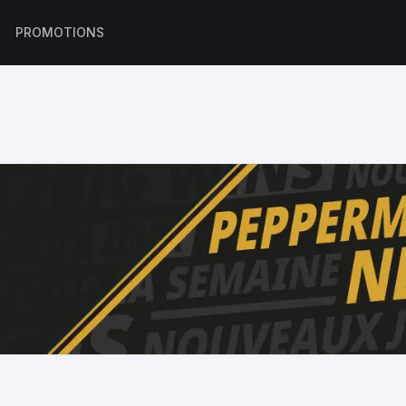
S
PROMOTIONS