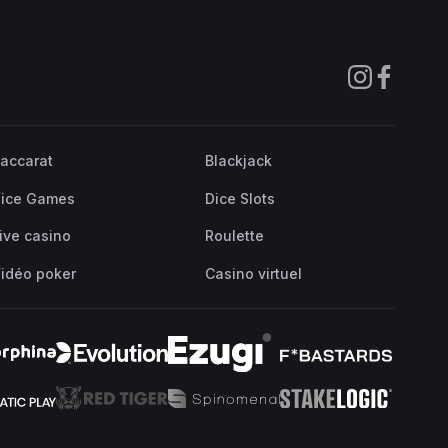
accarat
Blackjack
ice Games
Dice Slots
ive casino
Roulette
idéo poker
Casino virtuel