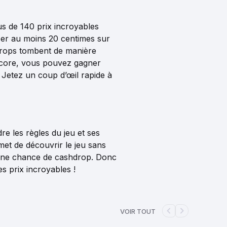
us de 140 prix incroyables
iser au moins 20 centimes sur
drops tombent de manière
encore, vous pouvez gagner
 Jetez un coup d’œil rapide à
e les règles du jeu et ses
met de découvrir le jeu sans
à une chance de cashdrop. Donc
s prix incroyables !
VOIR TOUT
left
right