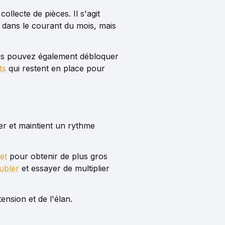
llecte de pièces. Il s'agit
é dans le courant du mois, mais
Vous pouvez également débloquer
ts
qui restent en place pour
er et maintient un rythme
et
pour obtenir de plus gros
ubler
et essayer de multiplier
ension et de l'élan.