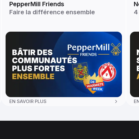
PepperMill Friends
N
Faire la différence ensemble
4
EN SAVOIR PLUS
E