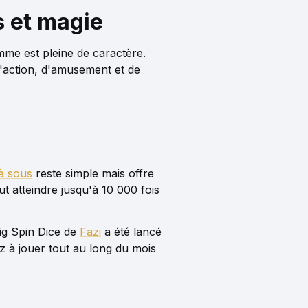
 et magie
me est pleine de caractère.
d'action, d'amusement et de
à sous
reste simple mais offre
t atteindre jusqu'à 10 000 fois
ig Spin Dice de
Fazi
a été lancé
ez à jouer tout au long du mois