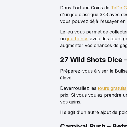
Dans Fortune Coins de
TaDa G
d'un jeu classique 3x3 avec des
vous pouvez déjà l'essayer en 
Le jeu vous permet de collecte
un
jeu bonus
avec des tours gr
augmenter vos chances de gag
27 Wild Shots Dice 
Préparez-vous à viser le Bulls
élevé.
Déverrouillez les
tours gratuit
prix. Si vous voulez prendre 
vos gains.
Il s'agit d'un autre ajout de po
Carnival Rush – Bet