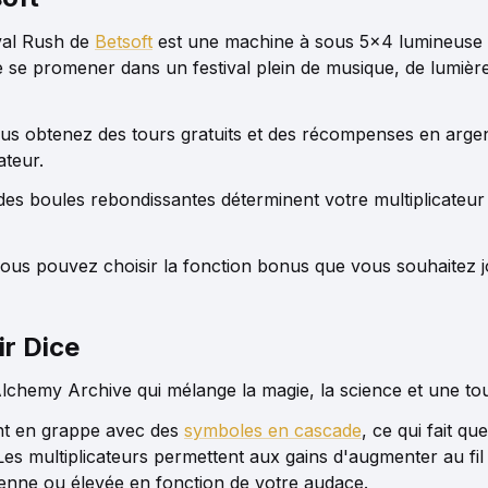
ival Rush de
Betsoft
est une machine à sous 5x4 lumineuse 
e se promener dans un festival plein de musique, de lumière
ous obtenez des tours gratuits et des récompenses en arge
ateur.
des boules rebondissantes déterminent votre multiplicateu
 vous pouvez choisir la fonction bonus que vous souhaitez 
ir Dice
lchemy Archive qui mélange la magie, la science et une to
ent en grappe avec des
symboles en cascade
, ce qui fait qu
s multiplicateurs permettent aux gains d'augmenter au f
nne ou élevée en fonction de votre audace.