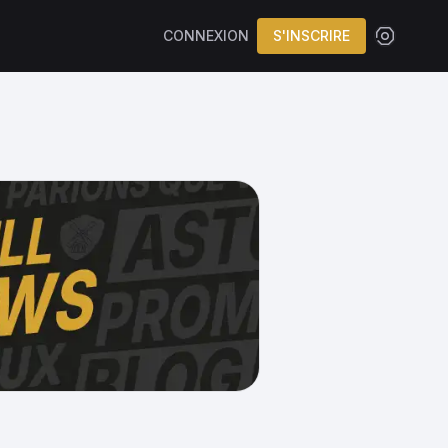
CONNEXION
S'INSCRIRE