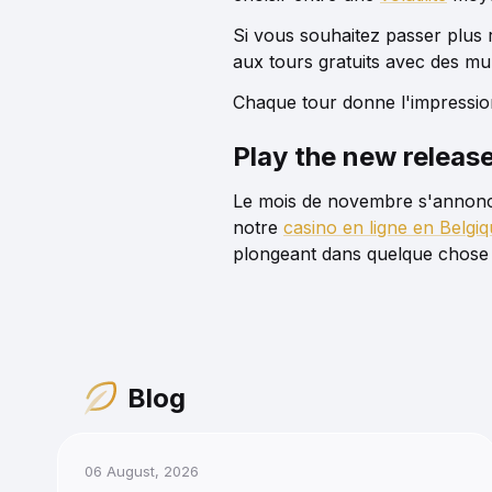
Si vous souhaitez passer plus 
aux tours gratuits avec des mul
Chaque tour donne l'impressio
Play the new release
Le mois de novembre s'annonce
notre
casino en ligne en Belgi
plongeant dans quelque chose d'
Blog
06 August, 2026