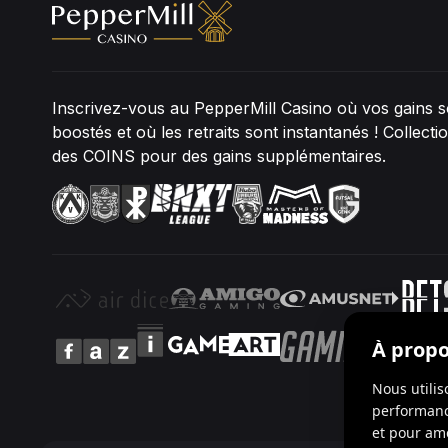
Inscrivez-vous au PepperMill Casino où vos gains s
boostés et où les retraits sont instantanés ! Collect
des COINS pour des gains supplémentaires.
À propo
Nous utilis
performance
et pour amé