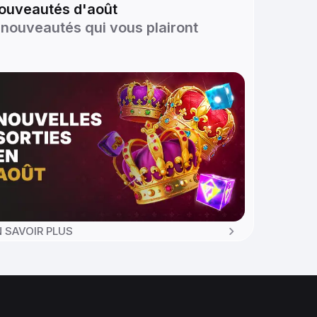
ouveautés d'août
 nouveautés qui vous plairont
N SAVOIR PLUS