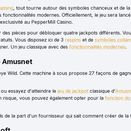
aming
, tout tourne autour des symboles chanceux et de la co
 fonctionnalités modernes. Officiellement, le jeu sera lanc
exclusivité au PepperMill Casino.
r des pièces pour débloquer quatre jackpots différents. 
atuits. Vous disposez ici de 3
respins
et de
symboles collan
ner. Un jeu classique avec des
fonctionnalités modernes
.
– Amusnet
eye Wild. Cette machine à sous propose 27 façons de gagn
s
ou essayez d'atteindre le
jeu de jackpot
classique d'
Amusn
un risque, vous pouvez également opter pour la
fonction do
ids de la part d'un fournisseur qui sait comment créer de la t
soft