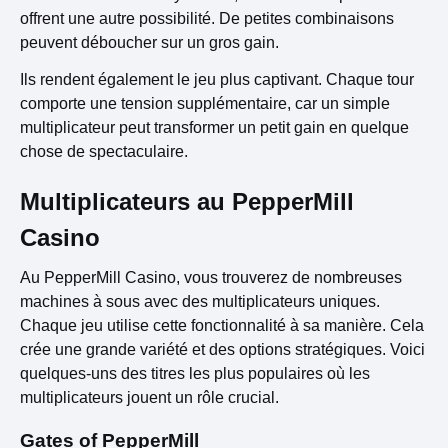
offrent une autre possibilité. De petites combinaisons
peuvent déboucher sur un gros gain.
Ils rendent également le jeu plus captivant. Chaque tour
comporte une tension supplémentaire, car un simple
multiplicateur peut transformer un petit gain en quelque
chose de spectaculaire.
Multiplicateurs au PepperMill
Casino
Au PepperMill Casino, vous trouverez de nombreuses
machines à sous avec des multiplicateurs uniques.
Chaque jeu utilise cette fonctionnalité à sa manière. Cela
crée une grande variété et des options stratégiques. Voici
quelques-uns des titres les plus populaires où les
multiplicateurs jouent un rôle crucial.
Gates of PepperMill