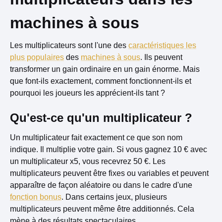
machines à sous
Les multiplicateurs sont l'une des
caractéristiques les
plus populaires
des
machines à sous
. Ils peuvent
transformer un gain ordinaire en un gain énorme. Mais
que font-ils exactement, comment fonctionnent-ils et
pourquoi les joueurs les apprécient-ils tant ?
Qu'est-ce qu'un multiplicateur ?
Un multiplicateur fait exactement ce que son nom
indique. Il multiplie votre gain. Si vous gagnez 10 € avec
un multiplicateur x5, vous recevrez 50 €. Les
multiplicateurs peuvent être fixes ou variables et peuvent
apparaître de façon aléatoire ou dans le cadre d'une
fonction bonus
. Dans certains jeux, plusieurs
multiplicateurs peuvent même être additionnés. Cela
mène à des résultats spectaculaires.