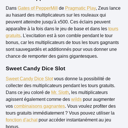
Dans
Gates of PepperMill
de
Pragmatic Play
, Zeus lance
au hasard des multiplicateurs sur les rouleaux qui
peuvent atteindre jusqu'à x500. Ces éclairs peuvent
apparaître à la fois dans le jeu de base et dans les
tours
gratuits
. L'excitation est à son comble pendant le tour
bonus, car les multiplicateurs de tous les tours gagnants
sont sauvegardés et additionnés pour vous donner une
chance de remporter des gains gigantesques.
Sweet Candy Dice Slot
Sweet Candy Dice Slot
vous donne la possibilité de
collecter des multiplicateurs pendant les tours gratuits.
Dans ce jeu coloré de
Mr. Sloth
, les multiplicateurs
agissent également comme des
wilds
pour augmenter
vos
combinaisons gagnantes
. Vous voulez profiter des
tours gratuits immédiatement ? Vous pouvez utiliser la
fonction d'achat
pour accéder instantanément au jeu
bonus.