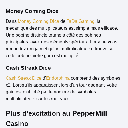
Money Coming Dice
Dans
Money Coming Dice
de
TaDa Gaming
, la
mécanique des multiplicateurs est simple mais efficace.
Une bobine distincte tourne à côté des bobines
principales, avec des éléments spéciaux. Lorsque vous
remportez un gain et qu'un multiplicateur se trouve sur
cette bobine, votre gain est multiplié.
Cash Streak Dice
Cash Streak Dice
d'
Endorphina
comprend des symboles
x2. Lorsqu'ils apparaissent lors d'un tour gagnant, votre
gain est multiplié par le nombre de symboles
multiplicateurs sur les rouleaux.
Plus d'excitation au PepperMill
Casino