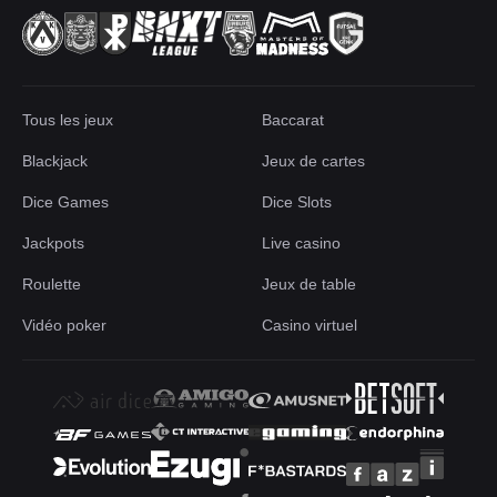
Tous les jeux
Baccarat
Blackjack
Jeux de cartes
Dice Games
Dice Slots
Jackpots
Live casino
Roulette
Jeux de table
Vidéo poker
Casino virtuel