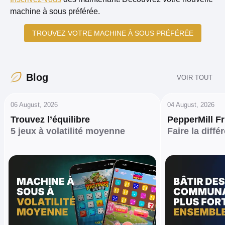
machine à sous préférée.
TROUVEZ VOTRE MACHINE À SOUS PRÉFÉRÉE
Blog
VOIR TOUT
06 August, 2026
04 August, 2026
Trouvez l’équilibre
PepperMill F
5 jeux à volatilité moyenne
Faire la diff