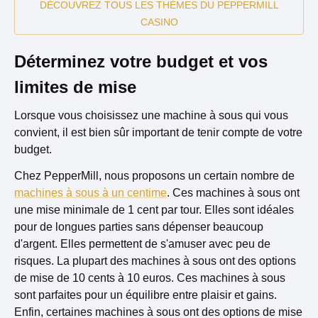
DÉCOUVREZ TOUS LES THÈMES DU PEPPERMILL
CASINO
Déterminez votre budget et vos
limites de mise
Lorsque vous choisissez une machine à sous qui vous
convient, il est bien sûr important de tenir compte de votre
budget.
Chez PepperMill, nous proposons un certain nombre de
machines à sous à un centime
. Ces machines à sous ont
une mise minimale de 1 cent par tour. Elles sont idéales
pour de longues parties sans dépenser beaucoup
d'argent. Elles permettent de s'amuser avec peu de
risques. La plupart des machines à sous ont des options
de mise de 10 cents à 10 euros. Ces machines à sous
sont parfaites pour un équilibre entre plaisir et gains.
Enfin, certaines machines à sous ont des options de mise