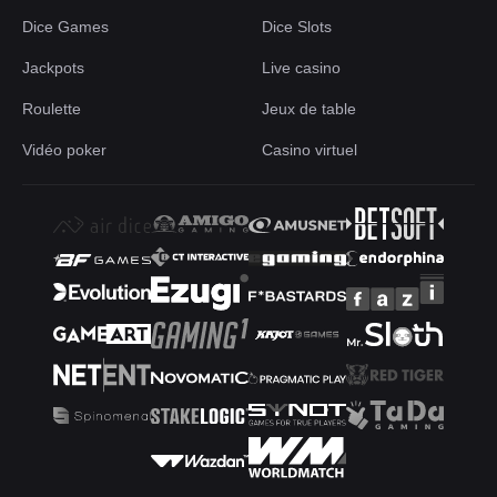
Dice Games
Dice Slots
Jackpots
Live casino
Roulette
Jeux de table
Vidéo poker
Casino virtuel