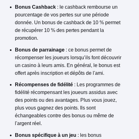
Bonus Cashback
: le cashback rembourse un
pourcentage de vos pertes sur une période
donnée. Un bonus de cashback de 10 % permet
de récupérer 10 % des pertes pendant la
promotion.
Bonus de parrainage
: ce bonus permet de
récompenser les joueurs lorsqu’ils font découvrir
un casino à leurs amis. En général, le bonus est
offert après inscription et dépôts de l'ami.
Récompenses de fidélité
: Les programmes de
fidélité récompensant les joueurs assidus avec
des points ou des avantages. Plus vous jouez,
plus vous gagnez des points. Ils sont
échangeables contre des bonus ou même de
l'argent réel.
Bonus spécifique à un jeu
: les bonus