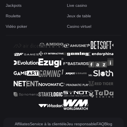
Jackpots
Live casino
Roulette
Jeux de table
Vidéo poker
Casino virtuel
Affiliates
Service à la clientèle
Jeu responsable
FAQ
Blog