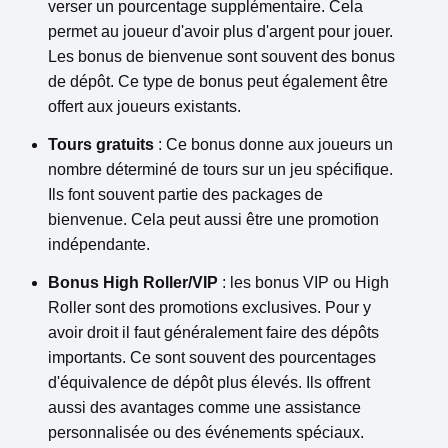
verser un pourcentage supplémentaire. Cela
permet au joueur d'avoir plus d'argent pour jouer.
Les bonus de bienvenue sont souvent des bonus
de dépôt. Ce type de bonus peut également être
offert aux joueurs existants.
Tours gratuits
: Ce bonus donne aux joueurs un
nombre déterminé de tours sur un jeu spécifique.
Ils font souvent partie des packages de
bienvenue. Cela peut aussi être une promotion
indépendante.
Bonus High Roller/VIP
: les bonus VIP ou High
Roller sont des promotions exclusives. Pour y
avoir droit il faut généralement faire des dépôts
importants. Ce sont souvent des pourcentages
d'équivalence de dépôt plus élevés. Ils offrent
aussi des avantages comme une assistance
personnalisée ou des événements spéciaux.