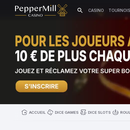
CASINO
TOURNOI
Rechercher
Super
ACCUEIL
DICE GAMES
DICE SLOTS
ROU
Boost
nouveaux