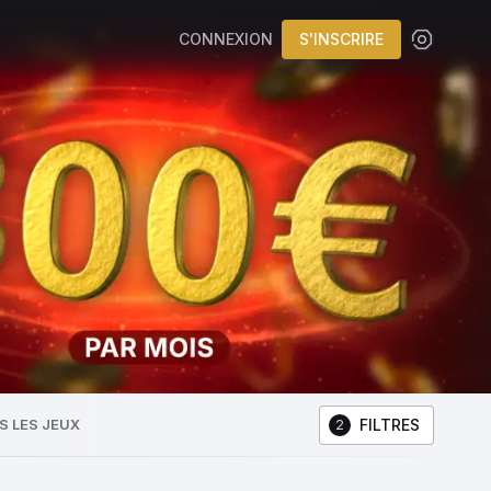
CONNEXION
S'INSCRIRE
FILTRES
S LES JEUX
2