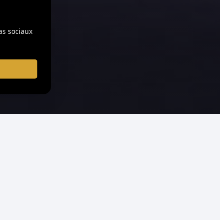
as sociaux
ing
. Ce jeu combine un thème égyptien très apprécié avec
ne et un RTP impressionnant de 97,00 %, cette aventure offre
 Nudge Multiplier Scarab est au cœur du jeu et peut générer des
es et de temples dorés, chaque spin ressemble à une fouille