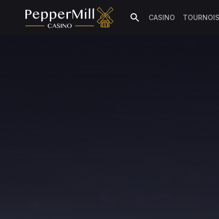
CASINO
TOURNOI
Rechercher