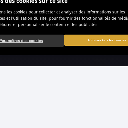
s des cookies sur ce site
ons les cookies pour collecter et analyser des informations sur les
s et l'utilisation du site, pour fournir des fonctionnalités de médi
liorer et personnaliser le contenu et les publicités.
Paramètres des cookies
Autoriser tous les cookies
eu
 avec Rise of Egypt, une
dice slot
captivante développée par
TaDa Gam
 quatre rangées. Avec 20 lignes de paiement fixes, une volatilité moyen
.
lités innovantes qui le distinguent des autres jeux du genre. La fonction
t les free spins. Tandis que les Reels tournent, entourés de hiéroglyph
hés.