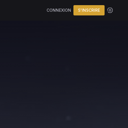
CONNEXION
S'INSCRIRE