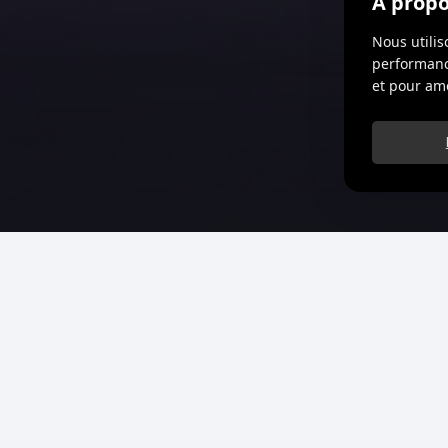
À propo
Nous utilis
performance
et pour amé
Rise of Egypt : description du j
Voyagez dans le temps jusqu'au puissant empire des pharaons
des mécanismes de jeu uniques sur une grille de cinq Reels et
une expérience équilibrée et passionnante pour chaque joueur
La véritable force de Rise of Egypt réside dans ses fonctionna
gains étonnamment élevés, tant dans le jeu de base que pendan
archéologique pouvant mener à la découverte de trésors cac