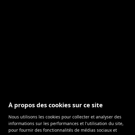
À propos des cookies sur ce site
Nous utilisons les cookies pour collecter et analyser des
informations sur les performances et l'utilisation du site,
pour fournir des fonctionnalités de médias sociaux et