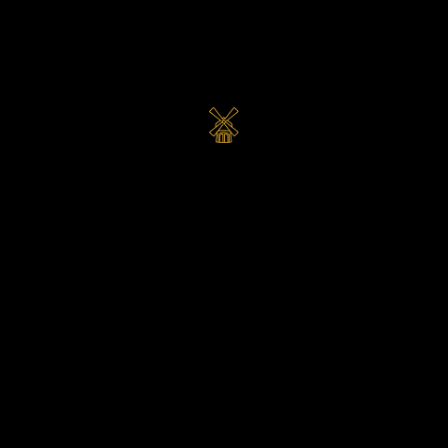
CONNEXION
S'INSCRIRE