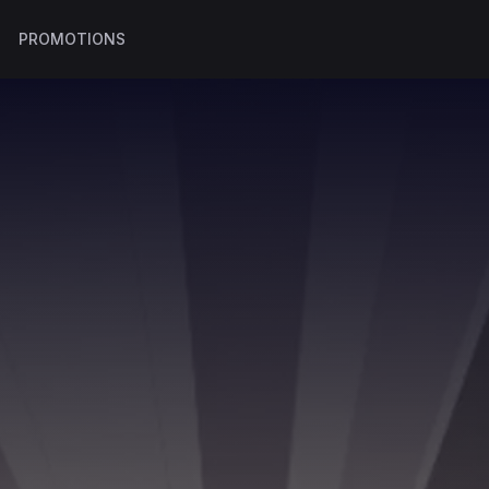
S
PROMOTIONS