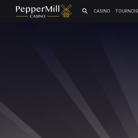
CASINO
TOURNOI
Rechercher