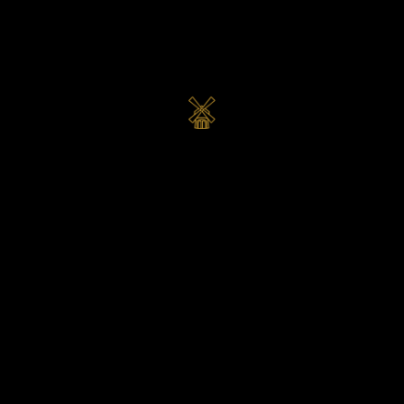
CONNEXION
S'INSCRIRE