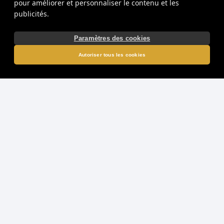
pour améliorer et personnaliser le contenu et les
publicités.
Paramètres des cookies
Autoriser tous les cookies
Description du jeu Rising Joker
Dice
Rising Joker Dice est un
dice slot
captivant développé par
Greentube
qui combine le charme des machines à sous à fruits classiques avec le
frisson des machines à sous vidéo modernes. Ce jeu se déroule sur
une grille de 5 Reels et 3 rangées, offrant aux joueurs 10 lignes de
paiement pour former des combinaisons gagnantes. Avec une volatilité
moyenne-élevée, il offre un équilibre parfait entre des gains réguliers
plus modestes et la chance excitante de décrocher des paiements