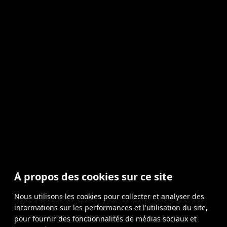
À propos des cookies sur ce site
Nous utilisons les cookies pour collecter et analyser des
informations sur les performances et l'utilisation du site,
pour fournir des fonctionnalités de médias sociaux et