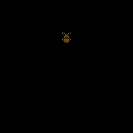
CONNEXION
S'INSCRIRE