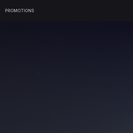
S
PROMOTIONS