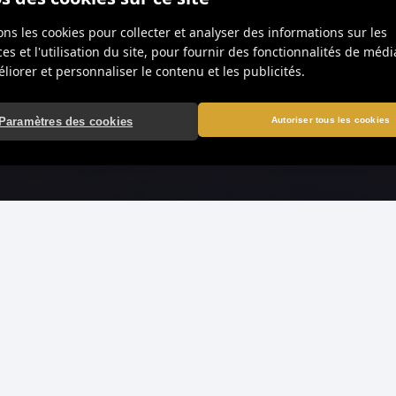
ons les cookies pour collecter et analyser des informations sur les
s et l'utilisation du site, pour fournir des fonctionnalités de médi
liorer et personnaliser le contenu et les publicités.
Paramètres des cookies
Autoriser tous les cookies
des trésors cachés dans ce monde so
 emmène dans les profondeurs mystérieuses de l'océan. Avec un thème
re une combinaison unique de suspense et de spectacle visuel. Le jeu di
dre à une expérience de jeu équilibrée avec des gains réguliers de tail
 bonus bien pensées qui élèvent le jeu à un niveau supérieur. Pensez aux
r des combinaisons gagnantes. Aucun jackpot n'est disponible dans ce j
 de potentiel. La thématique centrée sur les animaux et le monde sous-mari