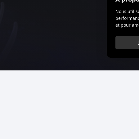
Nous utilis
performance
et pour amé
Pearl Tracker : plongez vers 
Pearl Tracker est un passionnant
dice slot
de Gaming1 qui vous
perles scintillantes et d'un fond marin enchanteur, ce jeu off
volatilité moyenne, ce qui signifie que vous pouvez vous atten
que vous pouvez miser jusqu'à 10 € par tour.
Ce qui rend Pearl Tracker spécial, ce sont ses fonctionnalités
et au symbole wild qui remplace d'autres symboles pour forme
redistribution attractif garantit que chaque rotation est pleine
nouveaux joueurs que les plus expérimentés.