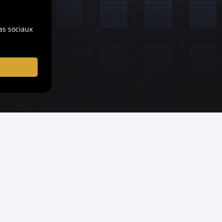
as sociaux
ine le charme intemporel des machines à sous classiques avec
de 95,90 %, Mega Spinner offre aux joueurs une expérience de
ts, ce qui rend le jeu particulièrement attrayant pour les
tiplicateurs, un système de triple bonus de roue et un jackpot
e-son authentique qui vous plonge immédiatement dans
e, Mega Spinner propose un gameplay accessible mais profond