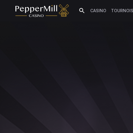
CASINO
TOURNOI
Rechercher