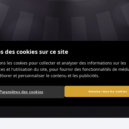
s des cookies sur ce site
ons les cookies pour collecter et analyser des informations sur les
s et l'utilisation du site, pour fournir des fonctionnalités de médi
liorer et personnaliser le contenu et les publicités.
Paramètres des cookies
Autoriser tous les cookies