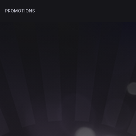
S
PROMOTIONS