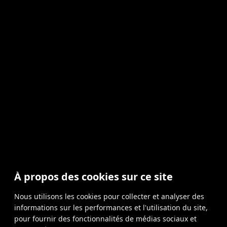
À propos des cookies sur ce site
Nous utilisons les cookies pour collecter et analyser des
informations sur les performances et l'utilisation du site,
pour fournir des fonctionnalités de médias sociaux et