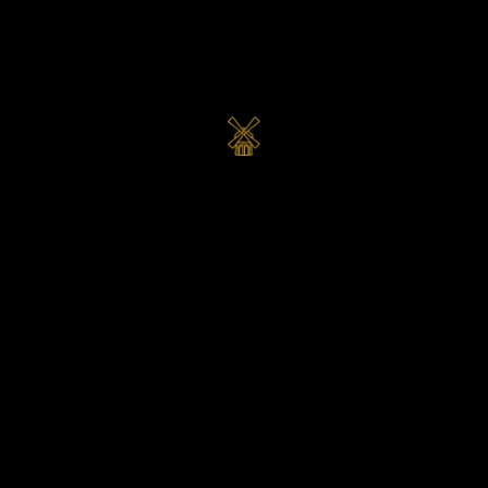
CONNEXION
S'INSCRIRE