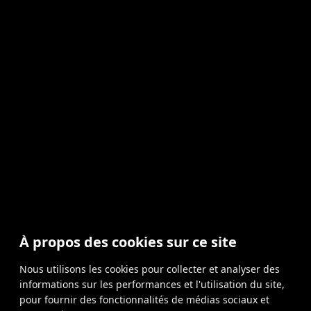
À propos des cookies sur ce site
Nous utilisons les cookies pour collecter et analyser des
informations sur les performances et l'utilisation du site,
pour fournir des fonctionnalités de médias sociaux et