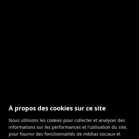
À propos des cookies sur ce site
Nous utilisons les cookies pour collecter et analyser des
informations sur les performances et l'utilisation du site,
pour fournir des fonctionnalités de médias sociaux et